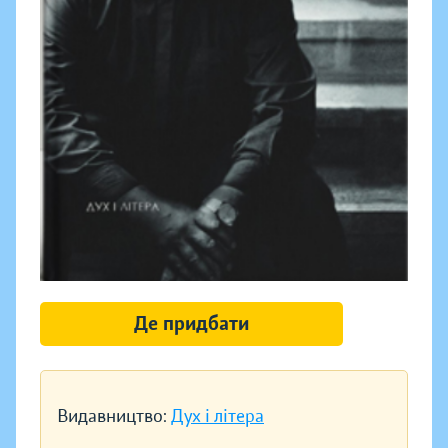
Де придбати
Видавництво:
Дух і літера