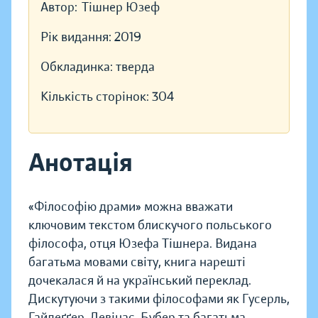
Автор:
Тішнер Юзеф
Рік видання:
2019
Обкладинка:
тверда
Кількість сторінок:
304
Анотація
«Філософію драми» можна вважати
ключовим текстом блискучого польського
філософа, отця Юзефа Тішнера. Видана
багатьма мовами світу, книга нарешті
дочекалася й на український переклад.
Дискутуючи з такими філософами як Гусерль,
Гайдеґґер, Левінас, Бубер та багатьма