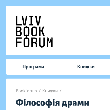
Програма
Книжки
Bookforum
/
Книжки
/
Філософія драми