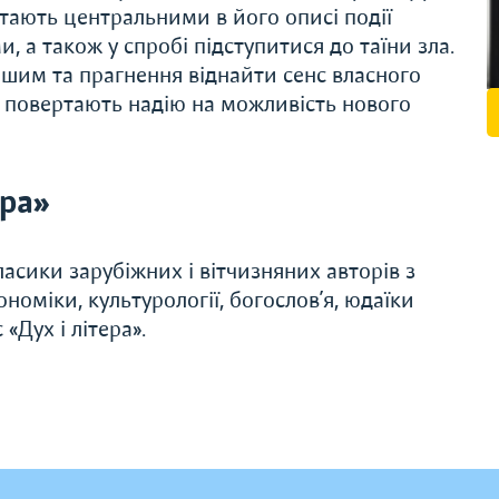
 стають центральними в його описі події
, а також у спробі підступитися до таїни зла.
ншим та прагнення віднайти сенс власного
і повертають надію на можливість нового
ера»
асики зарубіжних і вітчизняних авторів з
економіки, культурології, богослов’я, юдаїки
«Дух і літера».