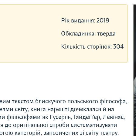
Рік видання:
2019
Обкладинка:
тверда
Кількість сторінок:
304
им текстом блискучого польського філософа,
ами світу, книга нарешті дочекалася й на
и філософами як Гусерль, Гайдеґґер, Левінас,
ся до оригінальної спроби систематизувати
гою категорій, запозичених зі світу театру.