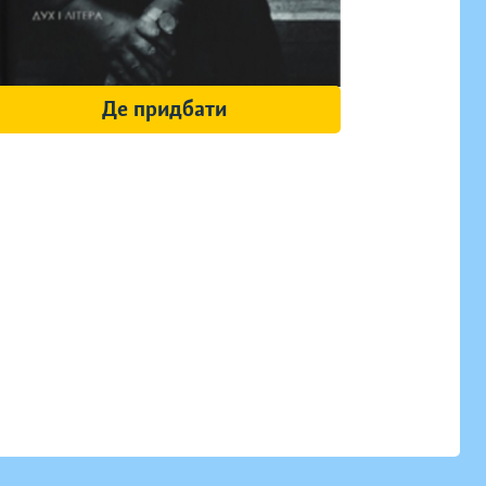
Де придбати