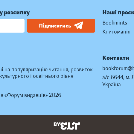
у розсилку
Наші проє
Bookmints
Підписатись
Книгоманія
Контакти
bookforum@b
ні на популяризацію читання, розвиток
ультурного і освітнього рівня
а/с 6644, м. 
Україна
ія «Форум видавців» 2026