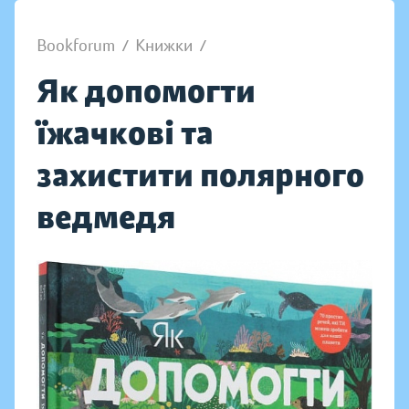
Bookforum
/
Книжки
/
Як допомогти
їжачкові та
захистити полярного
ведмедя