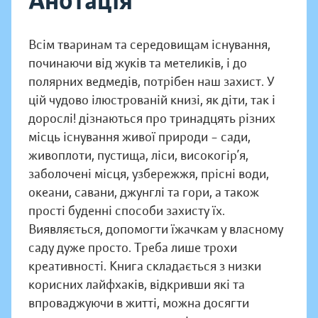
Анотація
Всім тваринам та середовищам існування,
починаючи від жуків та метеликів, і до
полярних ведмедів, потрібен наш захист. У
цій чудово ілюстрованій книзі, як діти, так і
дорослі! дізнаються про тринадцять різних
місць існування живої природи – сади,
живоплоти, пустища, ліси, високогір’я,
заболочені місця, узбережжя, прісні води,
океани, савани, джунглі та гори, а також
прості буденні способи захисту їх.
Виявляється, допомогти їжачкам у власному
саду дуже просто. Треба лише трохи
креативності. Книга складається з низки
корисних лайфхаків, відкривши які та
впроваджуючи в житті, можна досягти