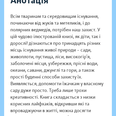
Анотація
Всім тваринам та середовищам існування,
починаючи від жуків та метеликів, і до
полярних ведмедів, потрібен наш захист. У
цій чудово ілюстрованій книзі, як діти, так і
дорослі! дізнаються про тринадцять різних
місць існування живої природи – сади,
живоплоти, пустища, ліси, високогір’я,
заболочені місця, узбережжя, прісні води,
океани, савани, джунглі та гори, а також
прості буденні способи захисту їх.
Виявляється, допомогти їжачкам у власному
саду дуже просто. Треба лише трохи
креативності. Книга складається з низки
корисних лайфхаків, відкривши які та
впроваджуючи в житті, можна досягти