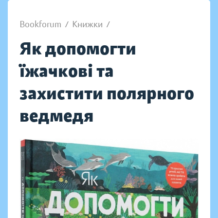
Bookforum
/
Книжки
/
Як допомогти
їжачкові та
захистити полярного
ведмедя