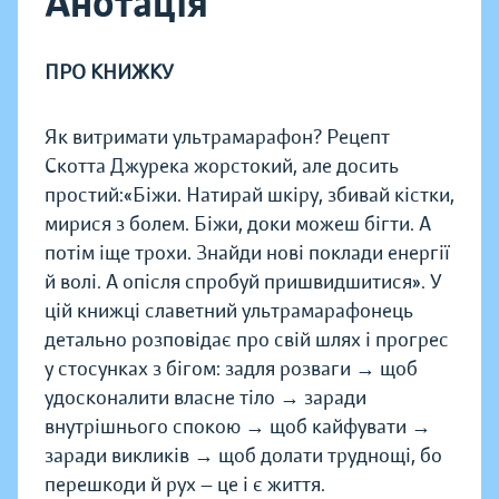
Анотація
ПРО КНИЖКУ
Як витримати ультрамарафон? Рецепт
Скотта Джурека жорстокий, але досить
простий:«Біжи. Натирай шкіру, збивай кістки,
мирися з болем. Біжи, доки можеш бігти. А
потім іще трохи. Знайди нові поклади енергії
й волі. А опісля спробуй пришвидшитися». У
цій книжці славетний ультрамарафонець
детально розповідає про свій шлях і прогрес
у стосунках з бігом: задля розваги → щоб
удосконалити власне тіло → заради
внутрішнього спокою → щоб кайфувати →
заради викликів → щоб долати труднощі, бо
перешкоди й рух — це і є життя.