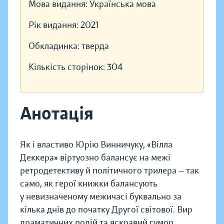
Мова видання:
Українська мова
Рік видання:
2021
Обкладинка:
тверда
Кількість сторінок:
304
Анотація
Як і властиво Юрію Винничуку, «Вілла
Деккера» віртуозно балансує на межі
ретродетективу й політичного трилера — так
само, як герої книжки балансують
у невизначеному межичасі буквально за
кілька днів до початку Другої світової. Вир
драматичних подій та яскравий гумор,