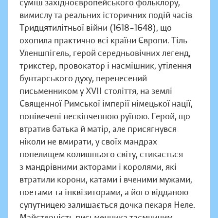
суміш західноєвропейського фольклору,
вимислу та реальних історичних подій часів
Тридцятилітньої війни (1618–1648), що
охопила практично всі країни Європи. Тіль
Уленшпігель, герой середньовічних легенд,
трикстер, провокатор і насмішник, утілення
бунтарського духу, перенесений
письменником у XVII століття, на землі
Священної Римської імперії німецької нації,
понівечені нескінченною руїною. Герой, що
втратив батька й матір, але присягнувся
ніколи не вмирати, у своїх мандрах
попелищем колишнього світу, стикається
з мандрівними акторами і королями, які
втратили корони, катами і вченими мужами,
поетами та інквізиторами, а його відданою
супутницею залишається дочка пекаря Неле.
Майстерність письменника таємничим