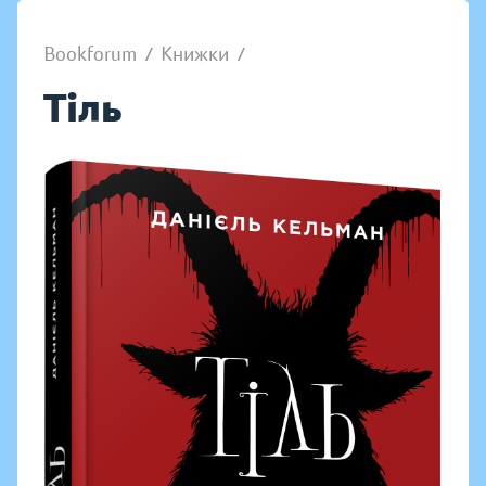
Bookforum
/
Книжки
/
Тіль