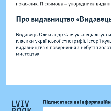
покажчик. Післямова — упорядника виданн
Про видавництво «Видавец
Видавець Олександр Савчук спеціалізуєть
класики української етнографії, історії ку
видавництва є повернення з небуття золоти
мистецтва.
Підписатися на інформаційн