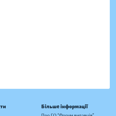
кти
Більше інформації
Про ГО “Форум видавців”