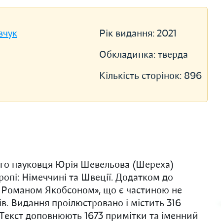
вчук
Рік видання:
2021
Обкладинка:
тверда
Кількість сторінок:
896
ого науковця Юрія Шевельова (Шереха)
ропі: Німеччині та Швеції. Додатком до
і з Романом Якобсоном», що є частиною не
в. Видання проілюстровано і містить 316
. Текст доповнюють 1673 примітки та іменний