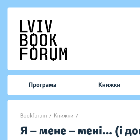
Програма
Книжки
Bookforum
/
Книжки
/
Я — мене — мені… (і до