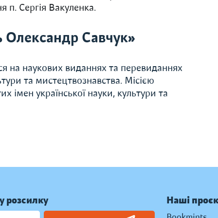
я п. Сергія Вакуленка.
ь Олександр Савчук»
ся на наукових виданнях та перевиданнях
льтури та мистецтвознавства. Місією
х імен української науки, культури та
у розсилку
Наші проє
Bookmints