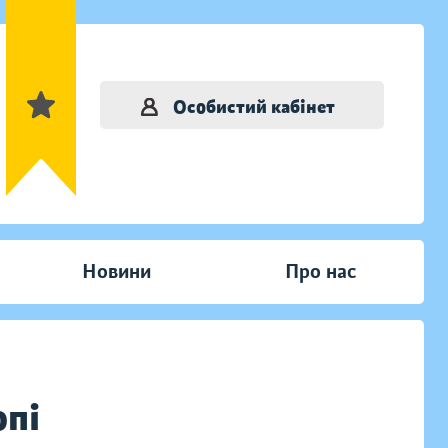
Особистий кабінет
Новини
Про нас
опі