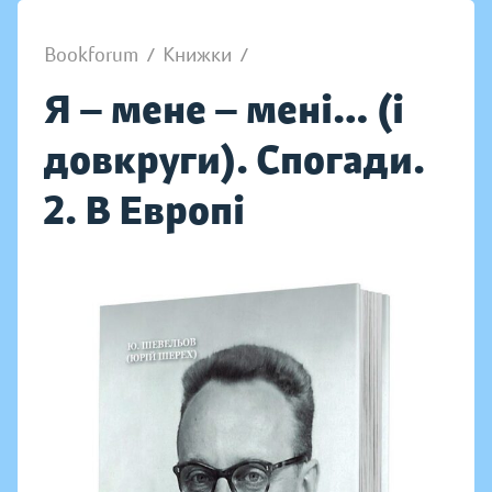
Bookforum
/
Книжки
/
Я — мене — мені… (і
довкруги). Спогади.
2. В Европі