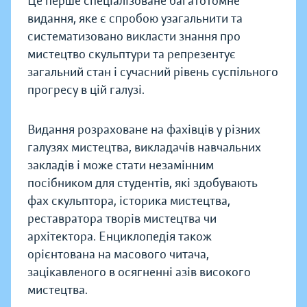
Це перше спеціалізоване багатотомне
видання, яке є спробою узагальнити та
систематизовано викласти знання про
мистецтво скульптури та репрезентує
загальний стан і сучасний рівень суспільного
прогресу в цій галузі.
Видання розраховане на фахівців у різних
галузях мистецтва, викладачів навчальних
закладів і може стати незамінним
посібником для студентів, які здобувають
фах скульптора, історика мистецтва,
реставратора творів мистецтва чи
архітектора. Енциклопедія також
орієнтована на масового читача,
зацікавленого в осягненні азів високого
мистецтва.