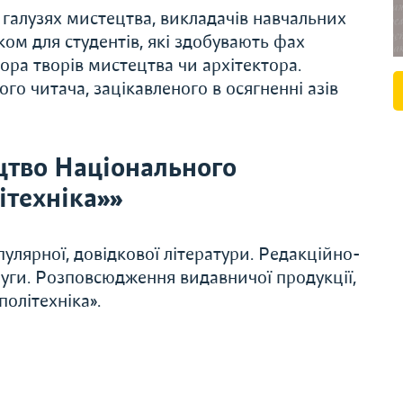
 галузях мистецтва, викладачів навчальних
ком для студентів, які здобувають фах
ора творів мистецтва чи архітектора.
го читача, зацікавленого в осягненні азів
цтво Національного
ітехніка»»
улярної, довідкової літератури. Редакційно-
слуги. Розповсюдження видавничої продукції,
олітехніка».