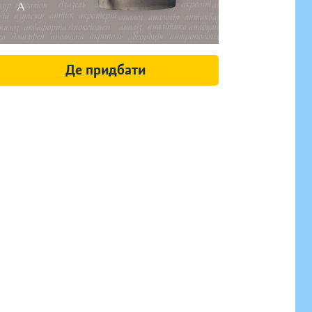
Де придбати