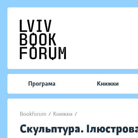
Програма
Книжки
Bookforum
/
Книжки
/
Скульптура. Ілюстров