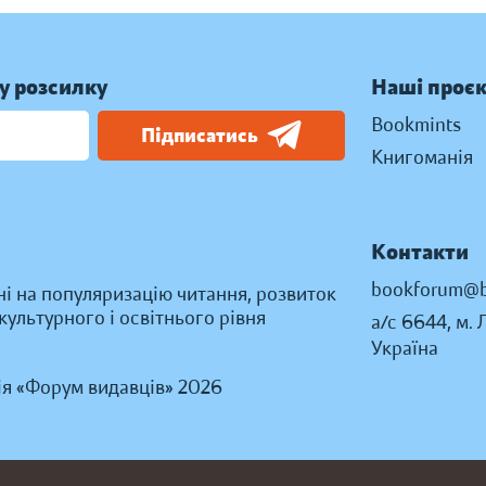
у розсилку
Наші проє
Bookmints
Підписатись
Книгоманія
Контакти
bookforum@b
ні на популяризацію читання, розвиток
ультурного і освітнього рівня
а/с 6644, м. 
Україна
ія «Форум видавців» 2026