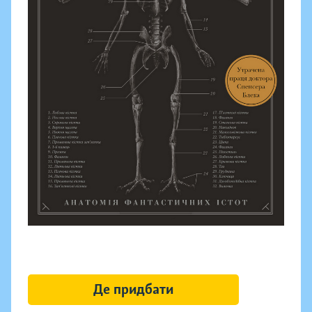
Де придбати