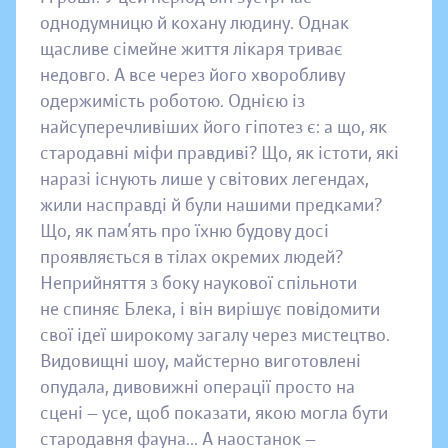
однодумницю й кохану людину. Однак
щасливе сімейне життя лікаря триває
недовго. А все через його хворобливу
одержимість роботою. Однією із
найсуперечливіших його гіпотез є: а що, як
стародавні міфи правдиві? Що, як істоти, які
наразі існують лише у світових легендах,
жили насправді й були нашими предками?
Що, як пам’ять про їхню будову досі
проявляється в тілах окремих людей?
Неприйняття з боку наукової спільноти
не спиняє Блека, і він вирішує повідомити
свої ідеї широкому загалу через мистецтво.
Видовищні шоу, майстерно виготовлені
опудала, дивовижні операції просто на
сцені — усе, щоб показати, якою могла бути
стародавня фауна... А наостанок —