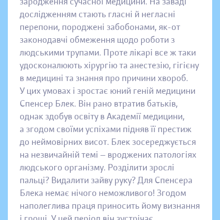
зародження сучасної медицини. На заваді
дослідженням стають гласні й негласні
перепони, породжені забобонами, як-от
законодавчі обмеження щодо роботи з
людськими трупами. Проте лікарі все ж таки
удосконалюють хірургію та анестезію, гігієну
в медицині та знання про причини хвороб.
У цих умовах і зростає юний геній медицини
Спенсер Блек. Він рано втратив батьків,
однак здобув освіту в Академії медицини,
а згодом своїми успіхами підняв її престиж
до неймовірних висот. Блек зосереджується
на незвичайній темі — вроджених патологіях
людського організму. Розділити зрослі
пальці? Видалити зайву руку? Для Спенсера
Блека немає нічого неможливого! Згодом
наполеглива праця приносить йому визнання
і гроші. У цей період він зустрічає