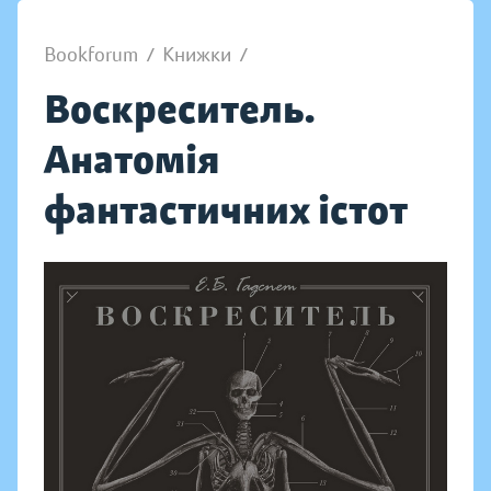
Bookforum
/
Книжки
/
Воскреситель.
Анатомія
фантастичних істот