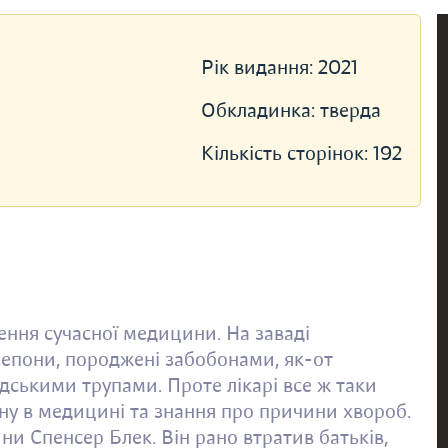
Рік видання:
2021
Обкладинка:
тверда
Кількість сторінок:
192
ення сучасної медицини. На заваді
репони, породжені забобонами, як-от
ськими трупами. Проте лікарі все ж таки
єну в медицині та знання про причини хвороб.
ни Спенсер Блек. Він рано втратив батьків,