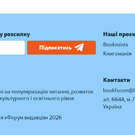
у розсилку
Наші проє
Bookmints
Підписатись
Книгоманія
Контакти
bookforum@b
ні на популяризацію читання, розвиток
ультурного і освітнього рівня
а/с 6644, м. 
Україна
ія «Форум видавців» 2026