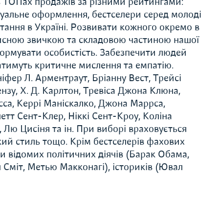
 ТОПах продажів за різними рейтингами:
ізуальне оформлення, бестселери серед молоді
тання в Україні. Розвивати кожного окремо в
орисною звичкою та складовою частиною нашої
формувати особистість. Забезпечити людей
ватимуть критичне мислення та емпатію.
іфер Л. Арментраут, Бріанну Вест, Трейсі
зу, Х. Д. Карлтон, Тревіса Джона Клюна,
сса, Керрі Маніскалко, Джона Маррса,
тт Сент-Клер, Ніккі Сент-Кроу, Коліна
 Лю Цисіня та ін. При виборі враховується
ький стиль тощо. Крім бестселерів фахових
и відомих політичних діячів (Барак Обама,
л Сміт, Метью Макконагі), істориків (Ювал