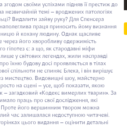
а згодом своїми успіхами підняв її престиж до
на незвичайній темі — вроджених патологіях
льці? Видалити зайву руку? Для Спенсера
 наполеглива праця приносить йому визнання
думницю й кохану людину. Однак щасливе
се через його хворобливу одержимість
 гіпотез є: а що, як стародавні міфи
ь лише у світових легендах, жили насправді
ро їхню будову досі проявляється в тілах
ої спільноти не спиняє Блека, і він вирішує
рез мистецтво. Видовищні шоу, майстерно
росто на сцені — усе, щоб показати, якою
ок — загадковий «Кодекс вимерлих тварин». За
имало праць про свої дослідження, які
. Проте його вершинним твором можна
алий час залишалася недоступною читачеві.
орінках цього видання — оцінити детальні