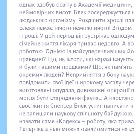
однак здобув освіту в Академії медицини, 
неймовірних висот. Блек зосереджується 
людського організму. Розділити зрослі па
Блека немає нічого неможливого! Згодом
і гроші. У цей період він зустрічає одно
сімейне життя лікаря триває недовго. А в
роботою. Однією із найсуперечливіших його
правдиві? Що, як істоти, які наразі існуют
й були нашими предками? Що, як пам’ять п
окремих людей? Неприйняття з боку науков
повідомити свої ідеї широкому загалу че
виготовлені опудала, дивовижні операції п
могла бути стародавня фауна... А наостан
своє життя Спенсер Блек устиг написати ч
не залишали наукову спільноту байдужою
назвати саме «Кодекс» — роботу, яка трив
Тепер же з нею можна ознайомитися на ст