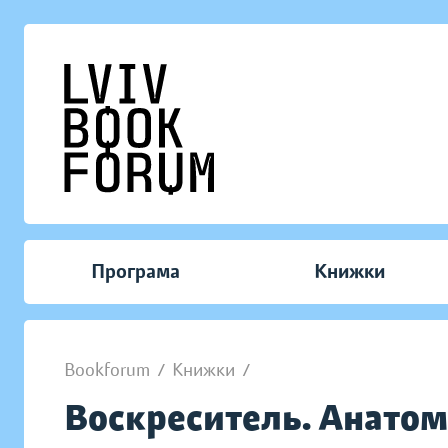
Програма
Книжки
Bookforum
/
Книжки
/
Воскреситель. Анатом