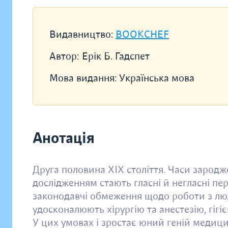
Видавництво:
BOOKCHEF
Автор:
Ерік Б. Гадспет
Мова видання:
Українська мова
Анотація
Друга половина XIX століття. Часи зародж
дослідженням стають гласні й негласні пе
законодавчі обмеження щодо роботи з люд
удосконалюють хірургію та анестезію, гігі
У цих умовах і зростає юний геній медици