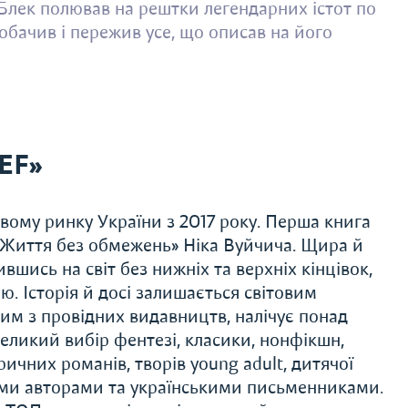
 Блек полював на рештки легендарних істот по
побачив і пережив усе, що описав на його
EF»
ому ринку України з 2017 року. Перша книга
 «Життя без обмежень» Ніка Вуйчича. Щира й
ившись на світ без нижніх та верхніх кінцівок,
. Історія й досі залишається світовим
им з провідних видавництв, налічує понад
еликий вибір фентезі, класики, нонфікшн,
ричних романів, творів young adult, дитячої
ими авторами та українськими письменниками.