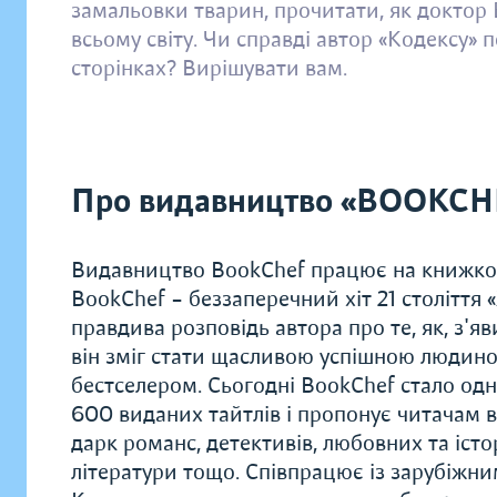
замальовки тварин, прочитати, як доктор
всьому світу. Чи справді автор «Кодексу» 
сторінках? Вирішувати вам.
Про видавництво «BOOKCH
Видавництво BookChef працює на книжков
BookChef – беззаперечний хіт 21 століття
правдива розповідь автора про те, як, з'яв
він зміг стати щасливою успішною людиною
бестселером. Сьогодні BookChef стало одн
600 виданих тайтлів і пропонує читачам в
дарк романс, детективів, любовних та істо
літератури тощо. Співпрацює із зарубіжн