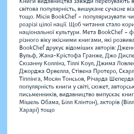
Книги видавництва завжди перебувають в
світова популярність, вишукане сучасне в
тощо. Місія BookChef – популяризувати чи
розрізі цілої нації. Щоб читання стало к
національної культури. Мета BookChef – 
різного віку якісними книгами, які розви
BookChef друкує відоміших авторів: Дженн
Вульф, Жана-Крістофа Гранже, Джо Диспен
Сюзанну Коллінз, Тіллі Коул, Джима Ловле
Джорджа Орвелла, Стівена Протеро, Скарле
Тіппінга, Мосян Тонсьов, Річарда Шеперда,
популярність книги у світі, сюжет, авторс
письменників, видавництво випускає книг
Мішель Обама, Білл Клінтон), акторів (Віл
Харарі) тощо