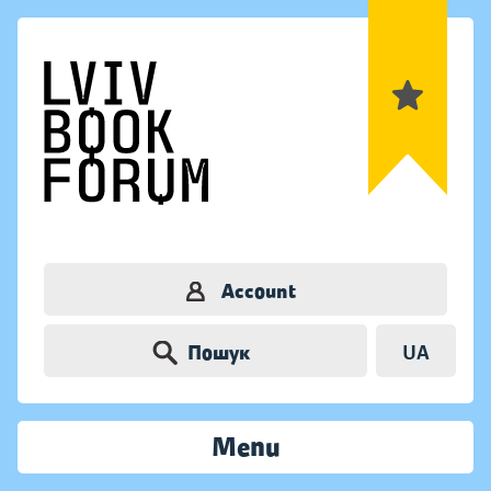
Account
Пошук
UA
Menu