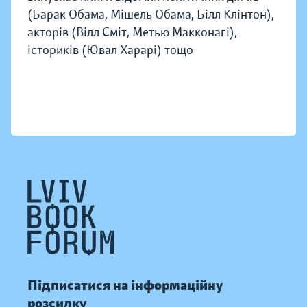
(Барак Обама, Мішель Обама, Білл Клінтон),
акторів (Вілл Сміт, Метью Макконагі),
істориків (Ювал Харарі) тощо
Підписатися на інформаційну
розсилку