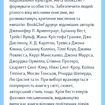
національної культури. Мета BookChef –
формувати особистість. Забезпечити людей
різного віку якісними книгами, які
розвиватимуть критичне мислення та
емпатію. BookChef друкує відоміших авторів:
Дженніфер Л. Арментраут, Бріанну Вест,
Трейсі Вульф, Жана-Крістофа Гранже, Джо
Диспензу, Х. Д. Карлтон, Тревіса Джона
Клюна, Сюзанну Коллінз, Тіллі Коул, Джима
Ловлесса, Керрі Маніскалко, Джона Маррса,
Джорджа Орвелла, Стівена Протеро,
Скарлетт Сент-Клер, Ніккі Сент-Кроу, Коліна
Тіппінга, Мосян Тонсьов, Річарда Шеперда,
Лю Цисіня та ін. При виборі враховується
популярність книги у світі, сюжет,
авторський стиль тощо. Крім бестселерів
фахових письменників, видавництво
випускає книги відомих політичних діячів