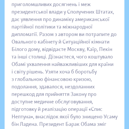
приголомшливих досягнень і меж
президентської влади у Сполучених Штатах,
дає уявлення про динаміку американської
партійної політики та міжнародної
дипломатії. Разом з автором ви потрапите до
Овального кабінету й Ситуаційної кімнати
Білого дому, відвідаєте Москву, Каїр, Пекін
та інші столиці. Дізнаєтеся, чого коштувало
Обамі ухвалення найважливіших для країни
і світу рішень. Узяти хоча б боротьбу
з глобальною фінансовою кризою,
подолання, здавалося, нездоланних
перешкод для прийняття Закону про
доступне медичне обслуговування,
підготовку й реалізацію операції «Спис
Нептуна», внаслідок якої було знищено Усаму
бін Ладена. Президент Барак Обама зміг