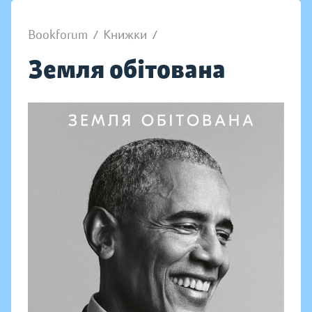
Bookforum
/
Книжки
/
Земля обітована