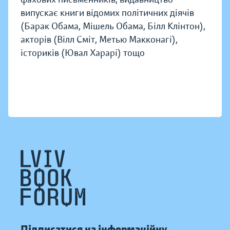
випускає книги відомих політичних діячів
(Барак Обама, Мішель Обама, Білл Клінтон),
акторів (Вілл Сміт, Метью Макконагі),
істориків (Ювал Харарі) тощо
Підписатися на інформаційну