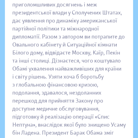
приголомшливих досягнень і меж
президентської влади у Сполучених Штатах,
дає уявлення про динаміку американської
партійної політики та міжнародної
дипломатії. Разом з автором ви потрапите до
Овального кабінету й Ситуаційної кімнати
Білого дому, відвідаєте Москву, Каїр, Пекін
та інші столиці. Дізнаєтеся, чого коштувало
Обамі ухвалення найважливіших для країни
і світу рішень. Узяти хоча б боротьбу
з глобальною фінансовою кризою,
подолання, здавалося, нездоланних
перешкод для прийняття Закону про
доступне медичне обслуговування,
підготовку й реалізацію операції «Спис
Нептуна», внаслідок якої було знищено Усаму
бін Ладена. Президент Барак Обама зміг