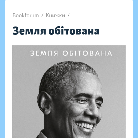
Bookforum
/
Книжки
/
Земля обітована