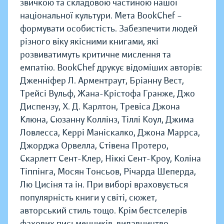
звичкою та складовою частиною нашої
національної культури. Мета BookChef –
формувати особистість. Забезпечити людей
різного віку якісними книгами, які
розвиватимуть критичне мислення та
емпатію. BookChef друкує відоміших авторів:
Дженніфер Л. Арментраут, Бріанну Вест,
Трейсі Вульф, Жана-Крістофа Гранже, Джо
Диспензу, Х. Д. Карлтон, Тревіса Джона
Клюна, Сюзанну Коллінз, Тіллі Коул, Джима
Ловлесса, Керрі Маніскалко, Джона Маррса,
Джорджа Орвелла, Стівена Протеро,
Скарлетт Сент-Клер, Ніккі Сент-Кроу, Коліна
Тіппінга, Мосян Тонсьов, Річарда Шеперда,
Лю Цисіня та ін. При виборі враховується
популярність книги у світі, сюжет,
авторський стиль тощо. Крім бестселерів
фахових письменників, видавництво