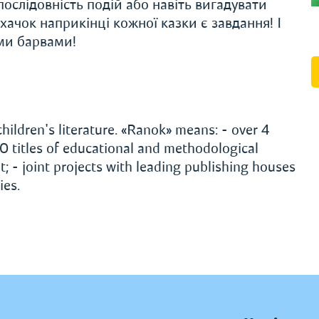
ослідовність подій або навіть вигадувати
ухачок наприкінці кожної казки є завдання! І
ими барвами!
hildren's literature. «Ranok» means: - over 4
000 titles of educational and methodological
t; - joint projects with leading publishing houses
ies.