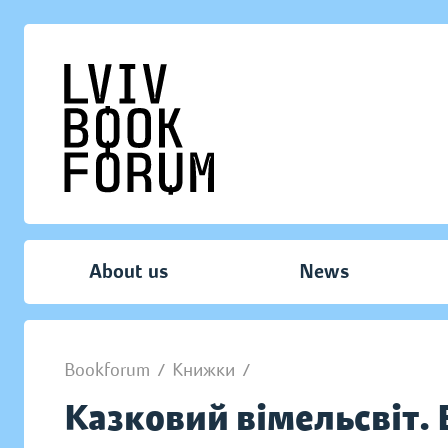
About us
News
Bookforum
/
Книжки
/
Казковий вімельсвіт