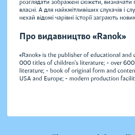
розглядати зображені сюжети, визначати п
власні. А для найкмітливіших слухачів і сл
нехай відомі чарівні історії заграють нов
Про видавництво «Ranok»
«Ranok» is the publisher of educational and c
000 titles of children’s literature; - over 6
literature; - book of original form and conten
USA and Europe; - modern production facilit