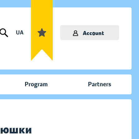
UA
Account
Program
Partners
елюшки