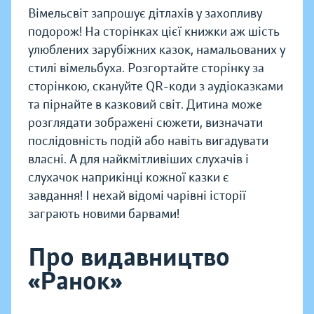
Вімельсвіт запрошує дітлахів у захопливу
подорож! На сторінках цієї книжки аж шість
улюблених зарубіжних казок, намальованих у
стилі вімельбуха. Розгортайте сторінку за
сторінкою, скануйте QR-коди з аудіоказками
та пірнайте в казковий світ. Дитина може
розглядати зображені сюжети, визначати
послідовність подій або навіть вигадувати
власні. А для найкмітливіших слухачів і
слухачок наприкінці кожної казки є
завдання! І нехай відомі чарівні історії
заграють новими барвами!
Про видавництво
«Ранок»