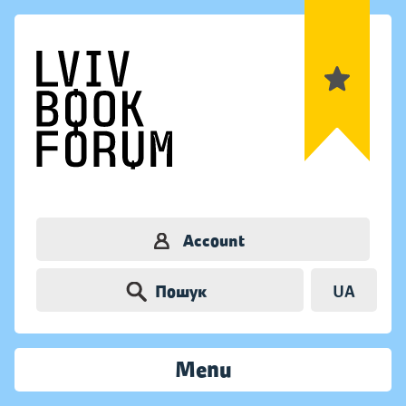
Account
Пошук
UA
Menu