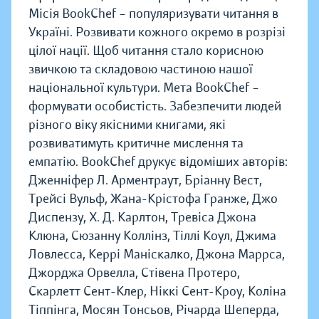
Місія BookChef – популяризувати читання в
Україні. Розвивати кожного окремо в розрізі
цілої нації. Щоб читання стало корисною
звичкою та складовою частиною нашої
національної культури. Мета BookChef –
формувати особистість. Забезпечити людей
різного віку якісними книгами, які
розвиватимуть критичне мислення та
емпатію. BookChef друкує відоміших авторів:
Дженніфер Л. Арментраут, Бріанну Вест,
Трейсі Вульф, Жана-Крістофа Гранже, Джо
Диспензу, Х. Д. Карлтон, Тревіса Джона
Клюна, Сюзанну Коллінз, Тіллі Коул, Джима
Ловлесса, Керрі Маніскалко, Джона Маррса,
Джорджа Орвелла, Стівена Протеро,
Скарлетт Сент-Клер, Ніккі Сент-Кроу, Коліна
Тіппінга, Мосян Тонсьов, Річарда Шеперда,