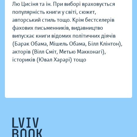
Лю Цисіня та ін. При виборі враховується
популярність книги у світі, сюжет,
авторський стиль тощо. Крім бестселерів
фахових письменників, видавництво
випускає книги відомих політичних діячів
(Барак Обама, Мішель Обама, Білл Клінтон),
акторів (Вілл Сміт, Метью Макконагі),
істориків (Ювал Харарі) тощо