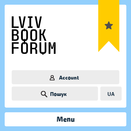
Account
Пошук
UA
Menu