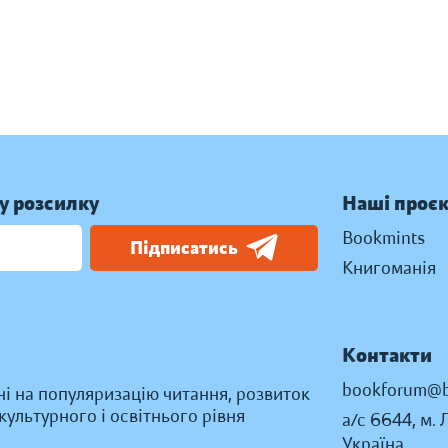
у розсилку
Наші проє
Bookmints
Підписатись
Книгоманія
Контакти
bookforum@b
ні на популяризацію читання, розвиток
ультурного і освітнього рівня
а/с 6644, м. 
Україна