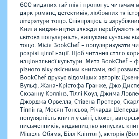
600 виданих тайтлів і пропонує читачам в
дарк романс, детективів, любовних та істо
літератури тощо. Співпрацює із зарубіжн
Книги видавництва завжди перебувають в
світова популярність, вишукане сучасне в
тощо. Місія BookChef – популяризувати чи
розрізі цілої нації. Щоб читання стало к
національної культури. Мета BookChef – 
різного віку якісними книгами, які розви
BookChef друкує відоміших авторів: Дженн
Вульф, Жана-Крістофа Гранже, Джо Диспен
Сюзанну Коллінз, Тіллі Коул, Джима Ловле
Джорджа Орвелла, Стівена Протеро, Скарле
Тіппінга, Мосян Тонсьов, Річарда Шеперда,
популярність книги у світі, сюжет, авторс
письменників, видавництво випускає книг
Мішель Обама, Білл Клінтон), акторів (Віл