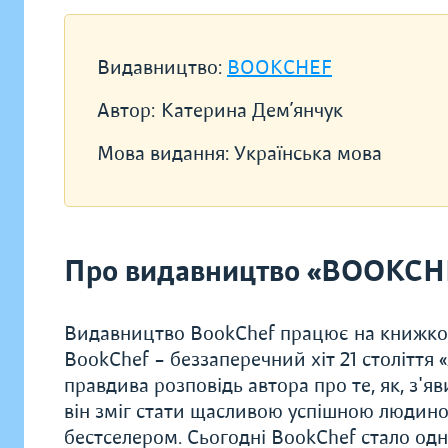
Видавництво:
BOOKCHEF
Автор:
Катерина Дем’янчук
Мова видання:
Українська мова
Про видавництво «BOOKCH
Видавництво BookChef працює на книжков
BookChef – беззаперечний хіт 21 століття
правдива розповідь автора про те, як, з'яв
він зміг стати щасливою успішною людиною
бестселером. Сьогодні BookChef стало одн