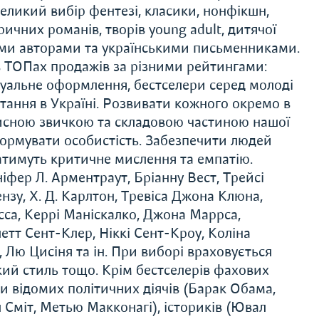
еликий вибір фентезі, класики, нонфікшн,
ричних романів, творів young adult, дитячої
ими авторами та українськими письменниками.
 ТОПах продажів за різними рейтингами:
ізуальне оформлення, бестселери серед молоді
тання в Україні. Розвивати кожного окремо в
орисною звичкою та складовою частиною нашої
формувати особистість. Забезпечити людей
ватимуть критичне мислення та емпатію.
іфер Л. Арментраут, Бріанну Вест, Трейсі
зу, Х. Д. Карлтон, Тревіса Джона Клюна,
сса, Керрі Маніскалко, Джона Маррса,
тт Сент-Клер, Ніккі Сент-Кроу, Коліна
 Лю Цисіня та ін. При виборі враховується
ький стиль тощо. Крім бестселерів фахових
и відомих політичних діячів (Барак Обама,
л Сміт, Метью Макконагі), істориків (Ювал