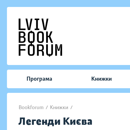
Програма
Книжки
Bookforum
/
Книжки
/
Легенди Києва