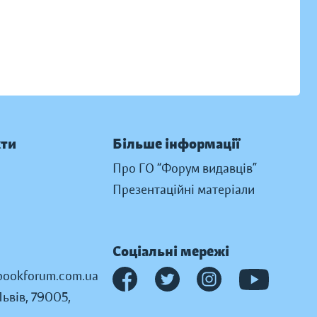
кти
Більше інформації
Про ГО “Форум видавців”
Презентаційні матеріали
Соціальні мережі
ookforum.com.ua
Львів, 79005,