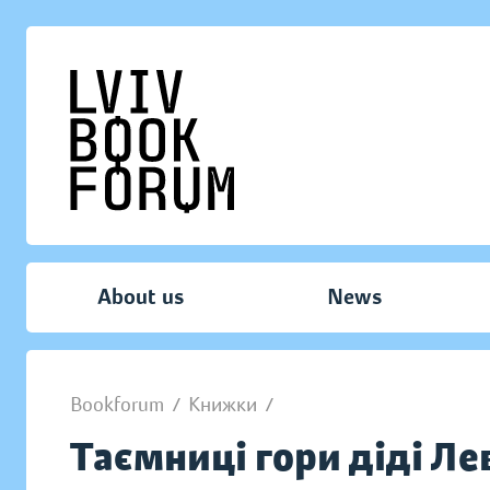
About us
News
Bookforum
/
Книжки
/
Таємниці гори діді Ле