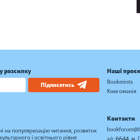
у розсилку
Наші проє
Bookmints
Підписатись
Книгоманія
Контакти
bookforum@b
ні на популяризацію читання, розвиток
ультурного і освітнього рівня
а/с 6644, м. 