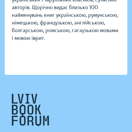
авторів. Щорічно видає близько 100
найменувань книг українською, румунською,
німецькою, французькою, англійською,
болгарською, ромською, гагаузькою мовами
і мовою іврит.