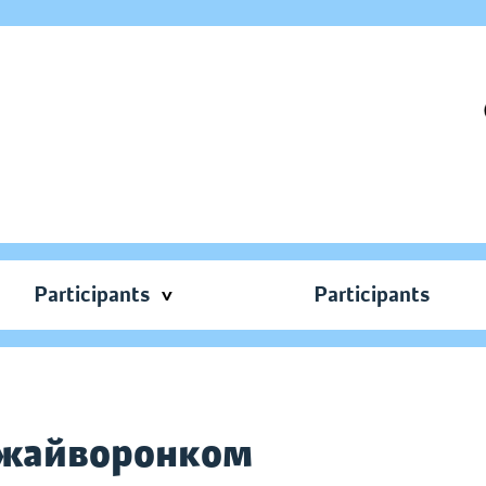
Participants
Participants
и жайворонком