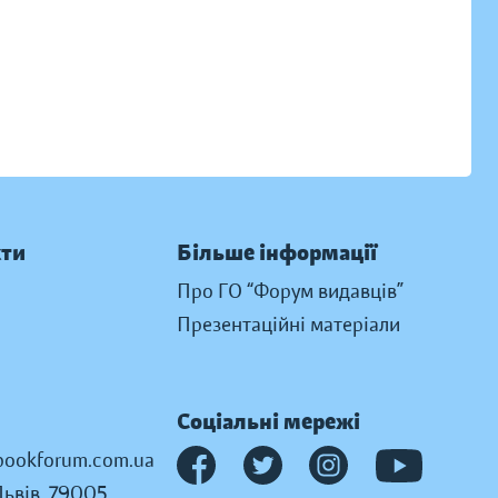
кти
Більше інформації
Про ГО “Форум видавців”
Презентаційні матеріали
Соціальні мережі
ookforum.com.ua
Львів, 79005,