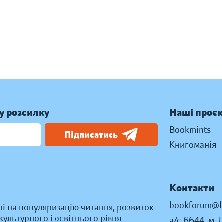
у розсилку
Наші проє
Bookmints
Підписатись
Книгоманія
Контакти
bookforum@b
ні на популяризацію читання, розвиток
ультурного і освітнього рівня
а/с 6644, м. 