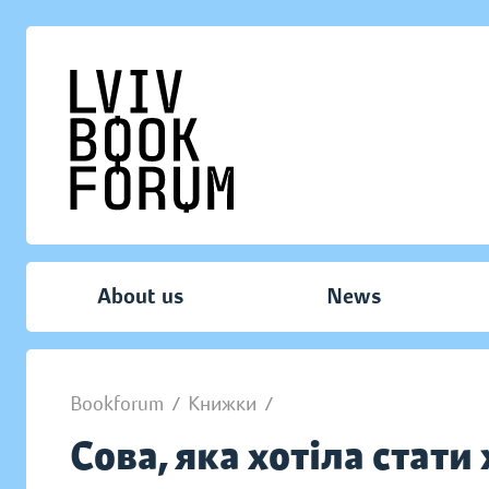
About us
News
Bookforum
/
Книжки
/
Сова, яка хотіла стат