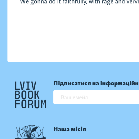
We gonna do it faithfully, with rage and verv
Підписатися на інформаційн
Наша місія