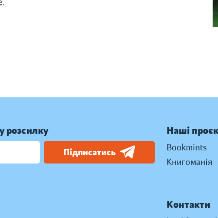
e.
у розсилку
Наші проє
Bookmints
Підписатись
Книгоманія
Контакти