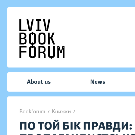
About us
News
Bookforum
/
Книжки
/
ПО ТОЙ БІК ПРАВДИ