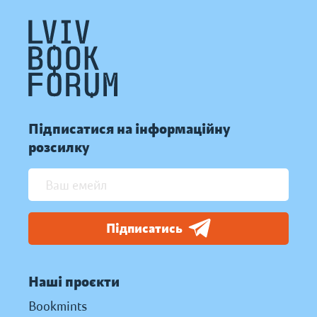
Підписатися на інформаційну
розсилку
Підписатись
Наші проєкти
Bookmints