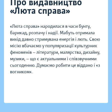
Про видавництво
«Люта справа»
«Люта справа» народилася в часи бунту,
барикад, розпачу і надії. Мабуть отримала
вихід давно стримувана енергія і лють. Свою
місію вбачаємо у популяризації культурних
феноменів — літератури, малярства, дизайну,
музики, — що є актуальними і співзвучними
сьогоденню. Думаємо робити це віддано і «з
вогником».