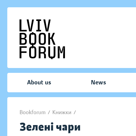
About us
News
Bookforum
/
Книжки
/
Зелені чари