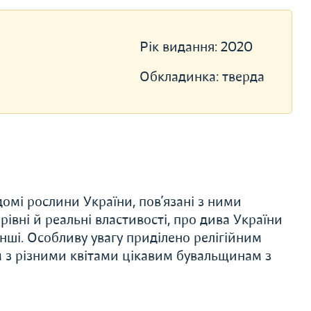
Рік видання:
2020
Обкладинка:
тверда
домі рослини України, пов’язані з ними
чарівні й реальні властивості, про дива України
 інші. Особливу увагу приділено релігійним
м з різними квітами цікавим бувальщинам з