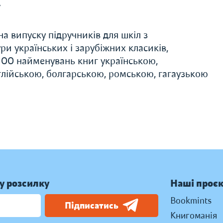
»
а випуску підручників для шкіл з
и українських і зарубіжних класиків,
 100 найменувань книг українською,
лійською, болгарською, ромською, гагаузькою
у розсилку
Наші проє
Bookmints
Підписатись
Книгоманія