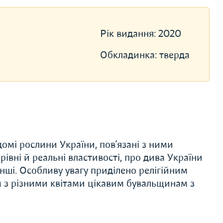
Рік видання:
2020
Обкладинка:
тверда
домі рослини України, пов’язані з ними
чарівні й реальні властивості, про дива України
 інші. Особливу увагу приділено релігійним
м з різними квітами цікавим бувальщинам з