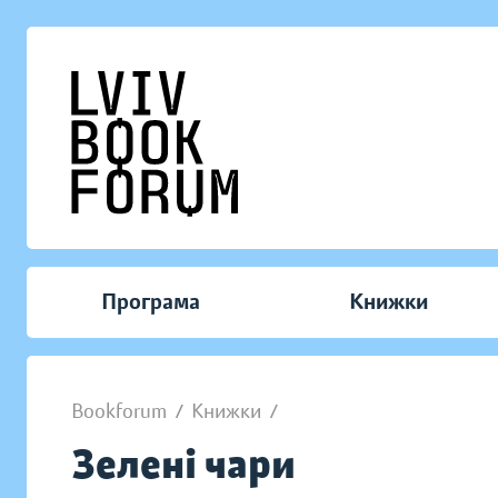
Програма
Книжки
Bookforum
/
Книжки
/
Зелені чари