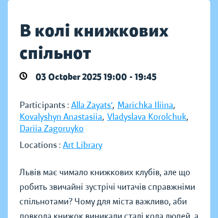
В колі книжкових
спільнот
03 October 2025 19:00 - 19:45
Participants :
Alla Zayatsʹ
,
Marichka Iliina
,
Kovalyshyn Anastasiia
,
Vladyslava Korolchuk
,
Dariia Zagoruyko
Locations :
Art Library
Львів має чимало книжкових клубів, але що
робить звичайні зустрічі читачів справжніми
спільнотами? Чому для міста важливо, аби
довкола книжок виникали сталі кола людей, а