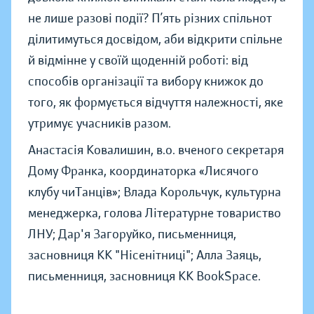
не лише разові події? П’ять різних спільнот
ділитимуться досвідом, аби відкрити спільне
й відмінне у своїй щоденній роботі: від
способів організації та вибору книжок до
того, як формується відчуття належності, яке
утримує учасників разом.
Анастасія Ковалишин, в.о. вченого секретаря
Дому Франка, координаторка «Лисячого
клубу чиТанців»; Влада Корольчук, культурна
менеджерка, голова Літературне товариство
ЛНУ; Дар'я Загоруйко, письменниця,
засновниця КК "Нісенітниці"; Алла Заяць,
письменниця, засновниця КК BookSpace.