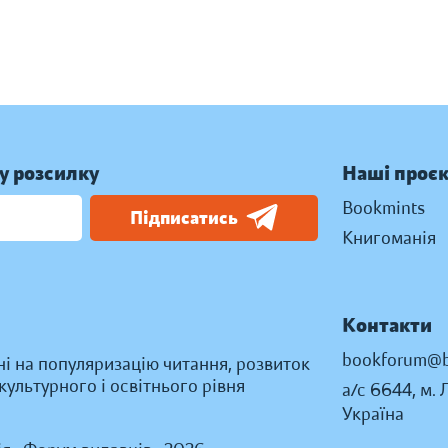
у розсилку
Наші проє
Bookmints
Підписатись
Книгоманія
Контакти
bookforum@b
ні на популяризацію читання, розвиток
ультурного і освітнього рівня
а/с 6644, м. 
Україна