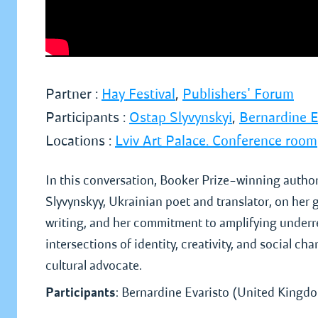
Partner :
Hay Festival
,
Publishers' Forum
Participants :
Ostap Slyvynskyi
,
Bernardine E
Locations :
Lviv Art Palace. Conference room
In this conversation, Booker Prize–winning author 
Slyvynskyy, Ukrainian poet and translator, on her
writing, and her commitment to amplifying underre
intersections of identity, creativity, and social ch
cultural advocate.
Participants
: Bernardine Evaristo (United Kingdo