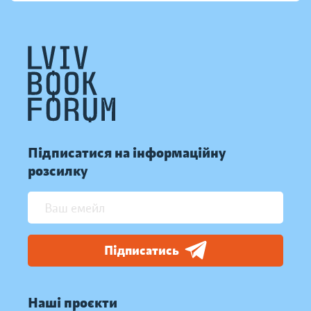
Підписатися на інформаційну
розсилку
Підписатись
Наші проєкти