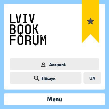
Account
Пошук
UA
Menu