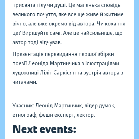
присвята тілу чи душі. Це маленька сповідь
великого почуття, яке все ще живе й житиме
вічно, але вже окремо від автора. Чи кохання
це? Вирішуйте самі. Але це найсильніше, що
автор тоді відчував.
Презентація перевидання першої збірки
поезії Леоніда Мартинчика з ілюстраціями
художниці Ліліт Саркісян та зустріч автора з
читачами.
Учасник: Леонід Мартинчик, лідер думок,
етнограф, фешн експерт, лектор.
Next events: