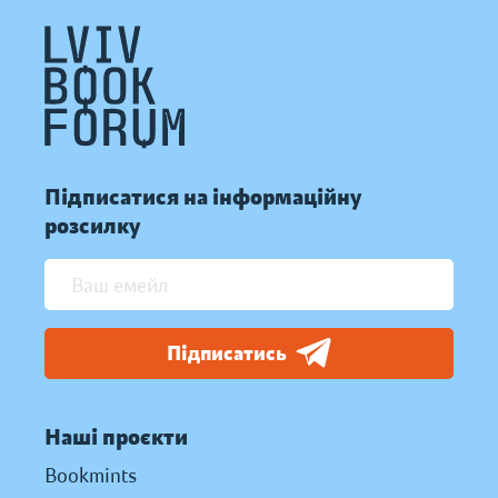
Підписатися на інформаційну
розсилку
Підписатись
Наші проєкти
Bookmints