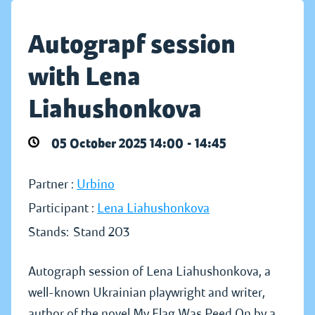
Autograpf session
with Lena
Liahushonkova
05 October 2025 14:00 - 14:45
Partner :
Urbino
Participant :
Lena Liahushonkova
Stands:
Stand 203
Autograph session of Lena Liahushonkova, a
well-known Ukrainian playwright and writer,
author of the novel My Flag Was Peed On by a