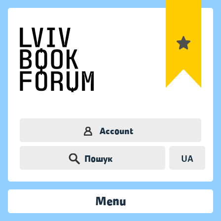
Account
Пошук
UA
Menu