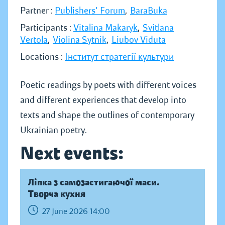
Partner :
Publishers' Forum
,
BaraBuka
Participants :
Vitalina Makaryk
,
Svitlana
Vertola
,
Violina Sytnik
,
Liubov Viduta
Locations :
Інститут стратегії культури
Poetic readings by poets with different voices
and different experiences that develop into
texts and shape the outlines of contemporary
Ukrainian poetry.
Next events:
Ліпка з самозастигаючої маси.
Творча кухня
27 June 2026 14:00