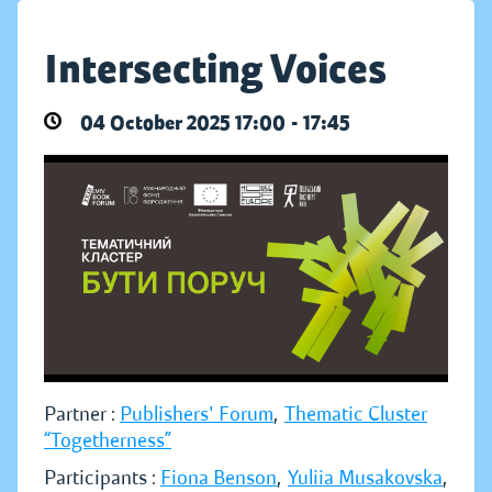
Intersecting Voices
04 October 2025 17:00 - 17:45
Partner :
Publishers' Forum
,
Thematic Cluster
“Togetherness”
Participants :
Fiona Benson
,
Yuliia Musakovska
,