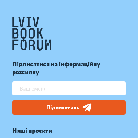
Підписатися на інформаційну
розсилку
Підписатись
Наші проєкти