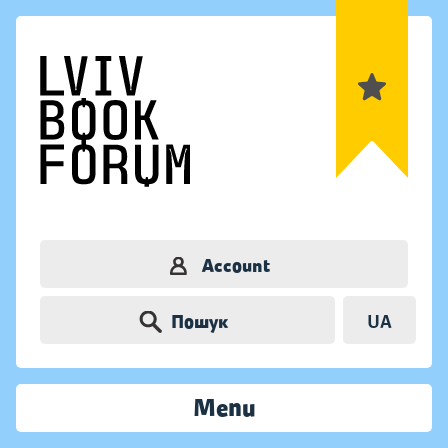
Account
Пошук
UA
Menu