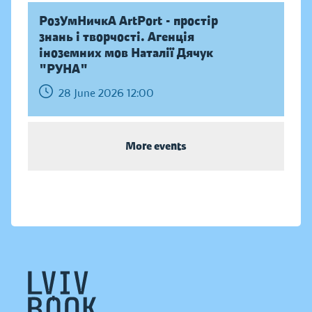
РозУмНичкА ArtPort - простір
знань і творчості. Агенція
іноземних мов Наталії Дячук
"РУНА"
28 June 2026 12:00
More events