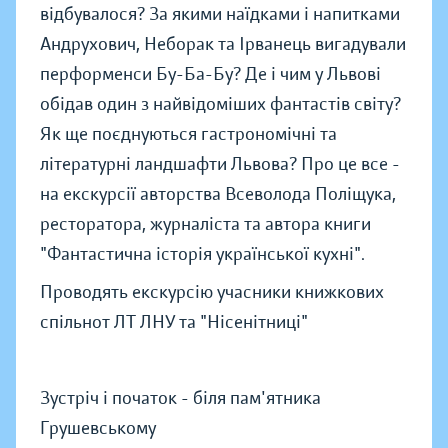
відбувалося? За якими наїдками і напитками
Андрухович, Неборак та Ірванець вигадували
перформенси Бу-Ба-Бу? Де і чим у Львові
обідав один з найвідоміших фантастів світу?
Як ще поєднуються гастрономічні та
літературні ландшафти Львова? Про це все -
на екскурсії авторства Всеволода Поліщука,
ресторатора, журналіста та автора книги
"Фантастична історія української кухні".
Проводять екскурсію учасники книжкових
спільнот ЛТ ЛНУ та "Нісенітниці"
Зустріч і початок - біля пам'ятника
Грушевському