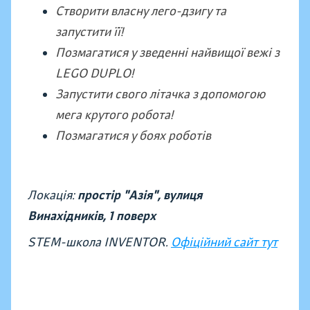
Створити власну лего-дзигу та
запустити її!
Позмагатися у зведенні найвищої вежі з
LEGO DUPLO!
Запустити свого літачка з допомогою
мега крутого робота!
Позмагатися у боях роботів
Локація:
простір "Азія", вулиця
Винахідників,
1 поверх
STEM-школа INVENTOR.
Офіційний сайт тут