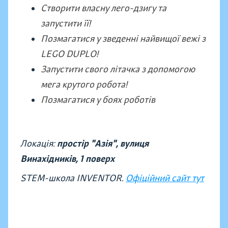
Створити власну лего-дзигу та
запустити її!
Позмагатися у зведенні найвищої вежі з
LEGO DUPLO!
Запустити свого літачка з допомогою
мега крутого робота!
Позмагатися у боях роботів
Локація:
простір "Азія", вулиця
Винахідників,
1 поверх
STEM-школа INVENTOR.
Офіційний сайт тут