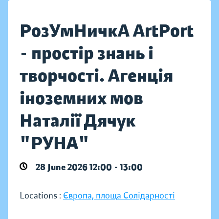
РозУмНичкА ArtPort
- простір знань і
творчості. Агенція
іноземних мов
Наталії Дячук
"РУНА"
28 June 2026 12:00 - 13:00
Locations :
Європа, площа Солідарності