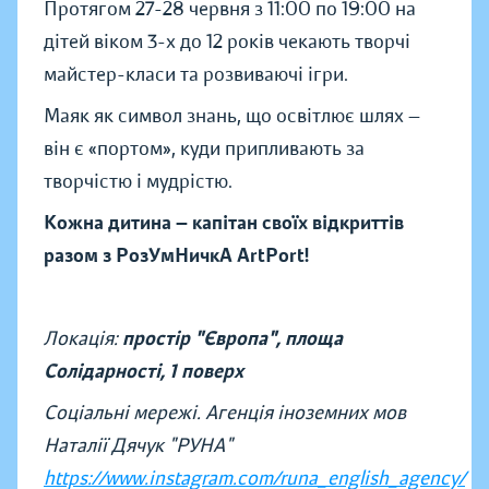
Протягом 27-28 червня з 11:00 по 19:00 на
дітей віком 3-х до 12 років чекають творчі
майстер-класи та розвиваючі ігри.
Маяк як символ знань, що освітлює шлях —
він є «портом», куди припливають за
творчістю і мудрістю.
Кожна дитина — капітан своїх відкриттів
разом з РозУмНичкА ArtPort!
Локація:
простір "Європа", площа
Солідарності, 1 поверх
Соціальні мережі. Агенція іноземних мов
Наталії Дячук "РУНА"
https://www.instagram.com/runa_english_agency/