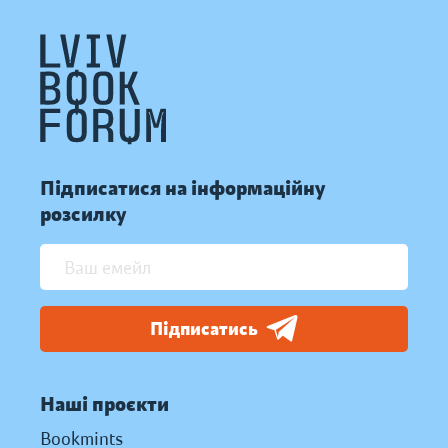
Підписатися на інформаційну
розсилку
Підписатись
Наші проєкти
Bookmints