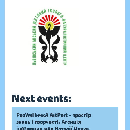
Next events:
РозУмНичкА ArtPort - простір
знань і творчості. Агенція
іноземних мов Наталії Дячук