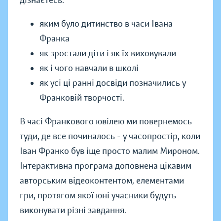
дізнаєтесь:
яким було дитинство в часи Івана
Франка
як зростали діти і як їх виховували
як і чого навчали в школі
як усі ці ранні досвіди позначились у
Франковій творчості.
В часі Франкового ювілею ми повернемось
туди, де все починалось - у часопростір, коли
Іван Франко був іще просто малим Мироном.
Інтерактивна програма доповнена цікавим
авторським відеоконтентом, елементами
гри, протягом якої юні учасники будуть
виконувати різні завдання.