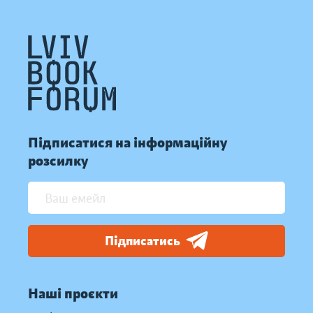
Підписатися на інформаційну
розсилку
Підписатись
Наші проєкти