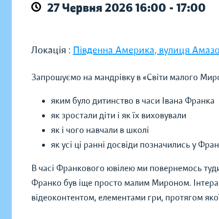
27 Червня 2026 16:00 - 17:00
Локація :
Південна Америка, вулиця Амаз
Запрошуємо на мандрівку в «Світи малого Мирона
яким було дитинство в часи Івана Франка
як зростали діти і як їх виховували
як і чого навчали в школі
як усі ці ранні досвіди позначились у Фран
В часі Франкового ювілею ми повернемось туди,
Франко був іще просто малим Мироном. Інтер
відеоконтентом, елементами гри, протягом якої