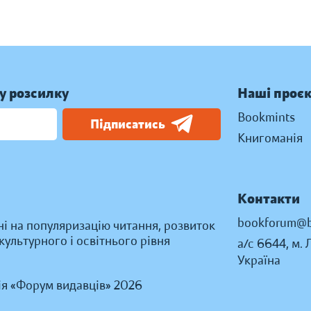
у розсилку
Наші проє
Bookmints
Підписатись
Книгоманія
Контакти
bookforum@b
ні на популяризацію читання, розвиток
ультурного і освітнього рівня
а/с 6644, м. 
Україна
ія «Форум видавців» 2026